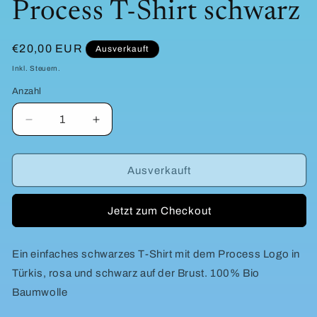
Process T-Shirt schwarz
in
Modal
öffnen
Normaler
€20,00 EUR
Ausverkauft
Preis
Inkl. Steuern.
Anzahl
Verringere
Erhöhe
die
die
Menge
Menge
für
für
Ausverkauft
Process
Process
T-
T-
Jetzt zum Checkout
Shirt
Shirt
schwarz
schwarz
Ein einfaches schwarzes T-Shirt mit dem Process Logo in
Türkis, rosa und schwarz auf der Brust. 100% Bio
Baumwolle